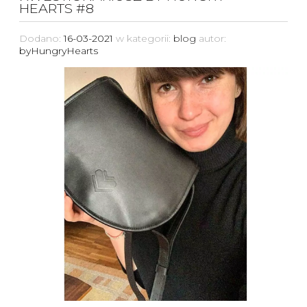
HEARTS #8
Dodano:
16-03-2021
w kategorii:
blog
autor:
byHungryHearts