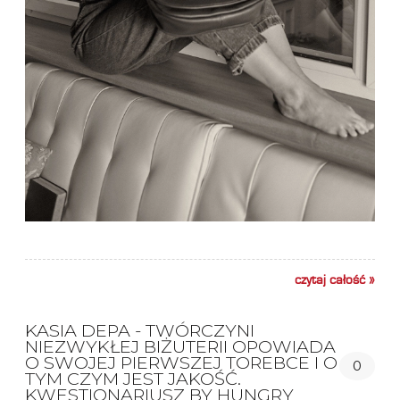
czytaj całość »
KASIA DEPA - TWÓRCZYNI
NIEZWYKŁEJ BIŻUTERII OPOWIADA
O SWOJEJ PIERWSZEJ TOREBCE I O
0
TYM CZYM JEST JAKOŚĆ.
KWESTIONARIUSZ BY HUNGRY