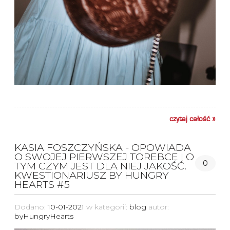
czytaj całość »
KASIA FOSZCZYŃSKA - OPOWIADA
O SWOJEJ PIERWSZEJ TOREBCE I O
0
TYM CZYM JEST DLA NIEJ JAKOŚĆ.
KWESTIONARIUSZ BY HUNGRY
HEARTS #5
Dodano:
10-01-2021
w kategorii:
blog
autor:
byHungryHearts