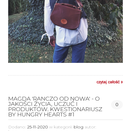
czytaj całość »
MAGDA 'RANCZO OD NOWA' - O
JAKOŚCI ŻYCIA, UCZUĆ I
0
PRODUKTÓW. KWESTIONARIUSZ
BY HUNGRY HEARTS #1
Dodano:
25-11-2020
w kategorii:
blog
autor: