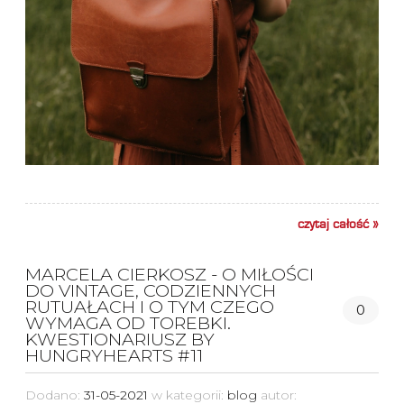
czytaj całość »
MARCELA CIERKOSZ - O MIŁOŚCI
DO VINTAGE, CODZIENNYCH
RUTUAŁACH I O TYM CZEGO
0
WYMAGA OD TOREBKI.
KWESTIONARIUSZ BY
HUNGRYHEARTS #11
Dodano:
31-05-2021
w kategorii:
blog
autor: