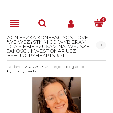
AGNIESZKA KONEFAŁ 'YONILOVE -
'WE WSZYSTKIM CO WYBIERAM
0
DLA SIEBIE SZUKAM NAJWYŻSZEJ
JAKOŚCI.' KWESTIONARIUSZ
BYHUNGRYHEARTS #21
Dodano:
23-08-2023
w kategorii:
blog
autor:
byHungryHearts