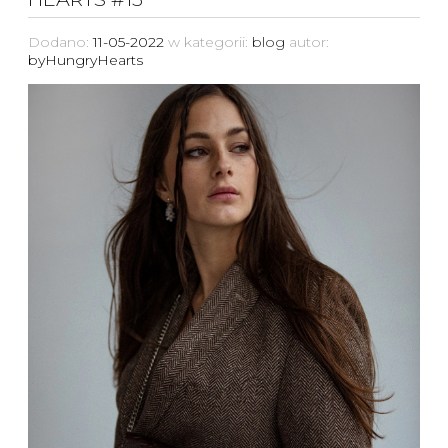
Dodano:
11-05-2022
w kategorii:
blog
autor:
byHungryHearts