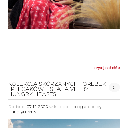
czytaj całość »
KOLEKCJA SKÓRZANYCH TOREBEK
0
I PLECAKÓW - 'SEA'LA VIE' BY
HUNGRY HEARTS
Dodano:
07-12-2020
w kategorii:
blog
autor:
by
HungryHearts