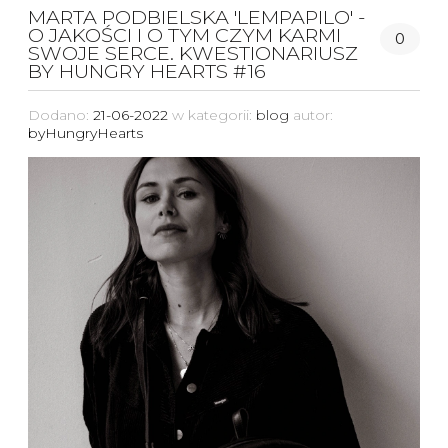
MARTA PODBIELSKA 'LEMPAPILO' -
O JAKOŚCI I O TYM CZYM KARMI
0
SWOJE SERCE. KWESTIONARIUSZ
BY HUNGRY HEARTS #16
Dodano:
21-06-2022
w kategorii:
blog
autor:
byHungryHearts