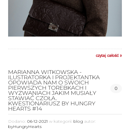
czytaj całość »
MARIANNA WITKOWSKA -
ILUSTRATORKA I PROJEKTANTKA
OPOWIADA NAM O SWOICH
PIERWSZYCH TOREBKACH I
0
WYZWANIACH JAKIM MUSIAŁY
STAWIAĆ CZOŁA.
KWESTIONARIUSZ BY HUNGRY
HEARTS #14
Dodano:
06-12-2021
w kategorii:
blog
autor:
byHungryHearts