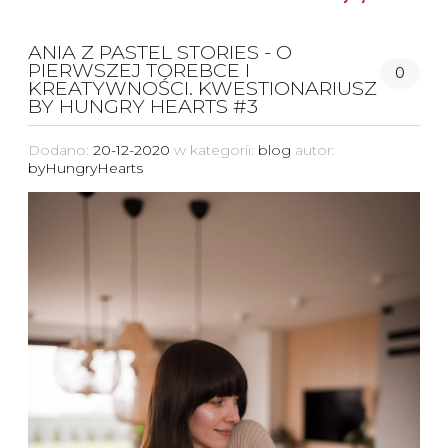
ANIA Z PASTEL STORIES - O
PIERWSZEJ TOREBCE I
0
KREATYWNOŚCI. KWESTIONARIUSZ
BY HUNGRY HEARTS #3
Dodano:
20-12-2020
w kategorii:
blog
autor:
byHungryHearts