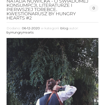
NATALIA NOWICKA - O ŚWIADOMEJ
KONSUMPCJI, LITERATURZE I
0
PIERWSZEJ TOREBCE.
KWESTIONARUSZ BY HUNGRY
HEARTS #2
Dodano:
06-12-2020
w kategorii:
blog
autor:
byHungryHearts