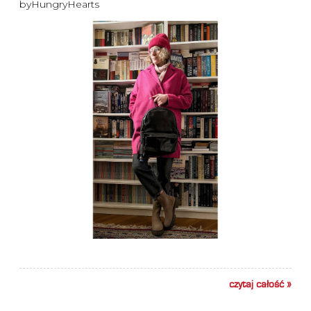
byHungryHearts
czytaj całość »