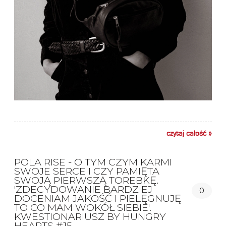
czytaj całość »
POLA RISE - O TYM CZYM KARMI
SWOJE SERCE I CZY PAMIĘTA
SWOJĄ PIERWSZĄ TOREBKĘ.
'ZDECYDOWANIE BARDZIEJ
0
DOCENIAM JAKOŚĆ I PIELĘGNUJĘ
TO CO MAM WOKÓŁ SIEBIE'.
KWESTIONARIUSZ BY HUNGRY
HEARTS #15