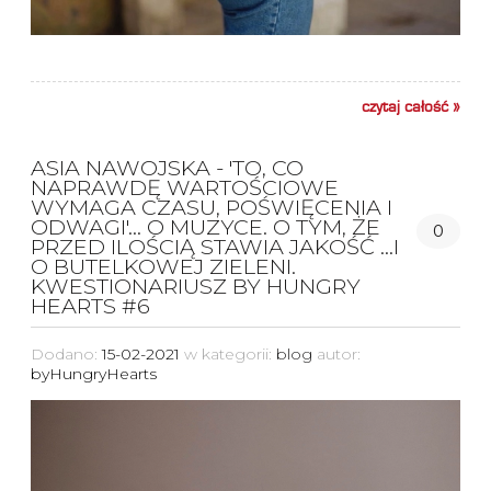
czytaj całość »
ASIA NAWOJSKA - 'TO, CO
NAPRAWDĘ WARTOŚCIOWE
WYMAGA CZASU, POŚWIĘCENIA I
ODWAGI'... O MUZYCE. O TYM, ŻE
0
PRZED ILOŚCIĄ STAWIA JAKOŚĆ ...I
O BUTELKOWEJ ZIELENI.
KWESTIONARIUSZ BY HUNGRY
HEARTS #6
Dodano:
15-02-2021
w kategorii:
blog
autor:
byHungryHearts