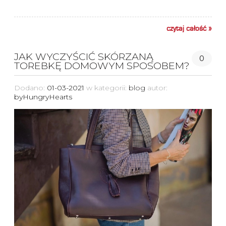
czytaj całość »
JAK WYCZYŚCIĆ SKÓRZANĄ
0
TOREBKĘ DOMOWYM SPOSOBEM?
Dodano:
01-03-2021
w kategorii:
blog
autor:
byHungryHearts