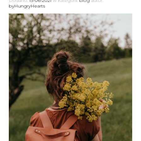
Dodano:
15-06-2021
w kategorii:
blog
autor:
byHungryHearts