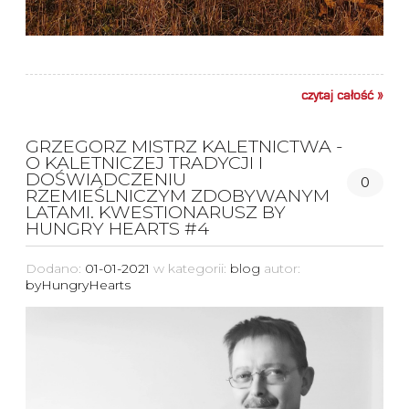
czytaj całość »
GRZEGORZ MISTRZ KALETNICTWA -
O KALETNICZEJ TRADYCJI I
DOŚWIADCZENIU
0
RZEMIEŚLNICZYM ZDOBYWANYM
LATAMI. KWESTIONARUSZ BY
HUNGRY HEARTS #4
Dodano:
01-01-2021
w kategorii:
blog
autor:
byHungryHearts