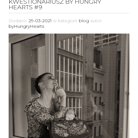
KWESTIONARIUSZ BY HUNGRY
HEARTS #9
Dodano:
29-03-2021
w kategorii:
blog
autor:
byHungryHearts