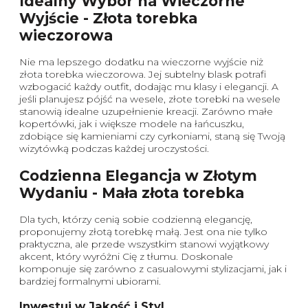
Idealny Wybór na Wieczorne
Wyjście - Złota torebka
wieczorowa
Nie ma lepszego dodatku na wieczorne wyjście niż
złota torebka wieczorowa. Jej subtelny blask potrafi
wzbogacić każdy outfit, dodając mu klasy i elegancji. A
jeśli planujesz pójść na wesele, złote torebki na wesele
stanowią idealne uzupełnienie kreacji. Zarówno małe
kopertówki, jak i większe modele na łańcuszku,
zdobiące się kamieniami czy cyrkoniami, staną się Twoją
wizytówką podczas każdej uroczystości.
Codzienna Elegancja w Złotym
Wydaniu - Mała złota torebka
Dla tych, którzy cenią sobie codzienną elegancję,
proponujemy złotą torebkę małą. Jest ona nie tylko
praktyczna, ale przede wszystkim stanowi wyjątkowy
akcent, który wyróżni Cię z tłumu. Doskonale
komponuje się zarówno z casualowymi stylizacjami, jak i
bardziej formalnymi ubiorami.
Inwestuj w Jakość i Styl