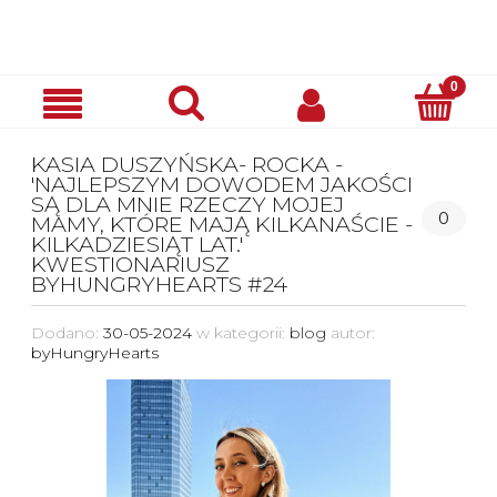
KASIA DUSZYŃSKA- ROCKA -
'NAJLEPSZYM DOWODEM JAKOŚCI
SĄ DLA MNIE RZECZY MOJEJ
0
MAMY, KTÓRE MAJĄ KILKANAŚCIE -
KILKADZIESIĄT LAT.'
KWESTIONARIUSZ
BYHUNGRYHEARTS #24
Dodano:
30-05-2024
w kategorii:
blog
autor:
byHungryHearts