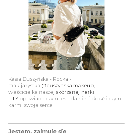
Kasia Duszyńska - Rocka -
makijażystka
@duszynska.makeup
,
właścicielka naszej
skórzanej nerki
LILY
opowiada czym jest dla niej jakość i czym
karmi swoje serce.
Jestem, zajmuję się