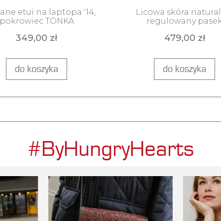
'14, TONKA
'VANILLA'
ane etui na laptopa '14,
Licowa skóra natural
pokrowiec TONKA
regulowany pase
349,00 zł
479,00 zł
do koszyka
do koszyka
#ByHungryHearts