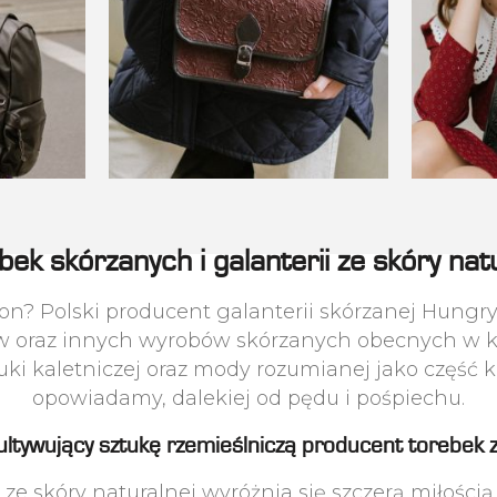
bek skórzanych i galanterii ze skóry na
n? Polski producent galanterii skórzanej Hungry 
ów oraz innych wyrobów skórzanych obecnych w ka
ki kaletniczej oraz mody rozumianej jako część kul
opowiadamy, dalekiej od pędu i pośpiechu.
ultywujący sztukę rzemieślniczą producent torebek z
 skóry naturalnej wyróżnia się szczerą miłością d