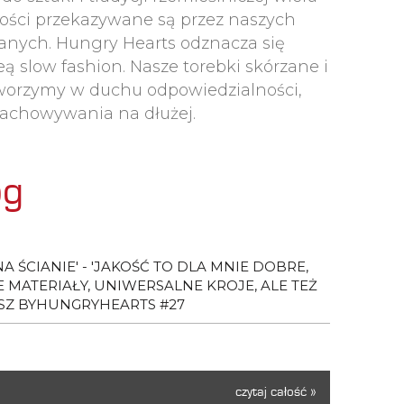
tności przekazywane są przez naszych
anych. Hungry Hearts odznacza się
 slow fashion. Nasze torebki skórzane i
Tworzymy w duchu odpowiedzialności,
 zachowywania na dłużej.
og
 ŚCIANIE' - 'JAKOŚĆ TO DLA MNIE DOBRE,
MATERIAŁY, UNIWERSALNE KROJE, ALE TEŻ
SZ BYHUNGRYHEARTS #27
czytaj całość »