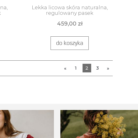
'VANILLA'
na,
Lekka licowa skóra naturalna,
k
regulowany pasek
459,00 zł
do koszyka
1
2
3
«
»