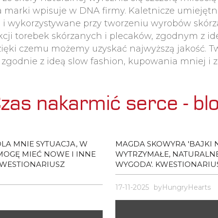
ka marki wpisuje w DNA firmy. Kaletnicze umieję
e i wykorzystywane przy tworzeniu wyrobów skórz
i torebek skórzanych i plecaków, zgodnym z ideą
zięki czemu możemy uzyskać najwyższą jakość. 
- zgodnie z ideą slow fashion, kupowania mniej i
zas nakarmić serce - bl
DLA MNIE SYTUACJA, W
MAGDA SKOWYRA 'BAJKI NA
MOGĘ MIEĆ NOWE I INNE
WYTRZYMAŁE, NATURALNE 
 KWESTIONARIUSZ
WYGODA'. KWESTIONARIU
17-11-2025
byHungryHearts