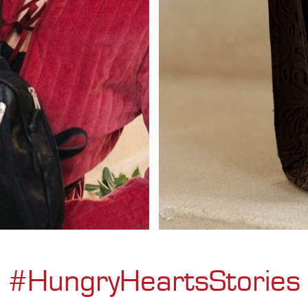
#HungryHeartsStories