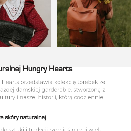
turalnej Hungry Hearts
Hearts przedstawia kolekcję torebek ze
żdej damskiej garderobie, stworzoną z
tury i naszej historii, którą codziennie
e skóry naturalnej
o sztuki i tradycji rzemieślniczej wielu