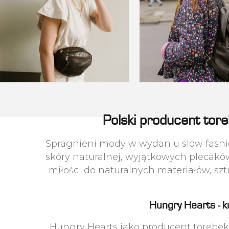
Polski producent tore
Spragnieni mody w wydaniu slow fashio
skóry naturalnej, wyjątkowych plecak
miłości do naturalnych materiałów, sztu
Hungry Hearts - k
Hungry Hearts jako producent torebek ze