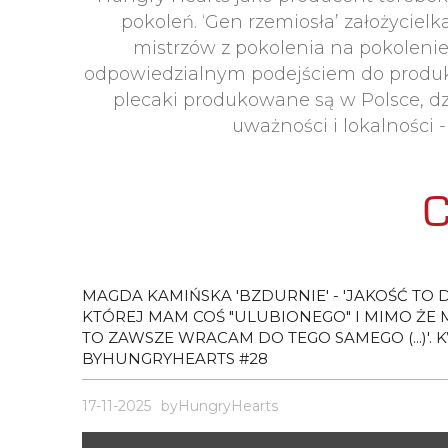
pokoleń. ‘Gen rzemiosła’ założyciel
mistrzów z pokolenia na pokoleni
odpowiedzialnym podejściem do produkcj
plecaki produkowane są w Polsce, d
uważności i lokalności 
C
MAGDA KAMIŃSKA 'BZDURNIE' - 'JAKOŚĆ TO 
KTÓREJ MAM COŚ "ULUBIONEGO" I MIMO ŻE 
TO ZAWSZE WRACAM DO TEGO SAMEGO (...)'.
BYHUNGRYHEARTS #28
17-11-2025
byHungryHearts